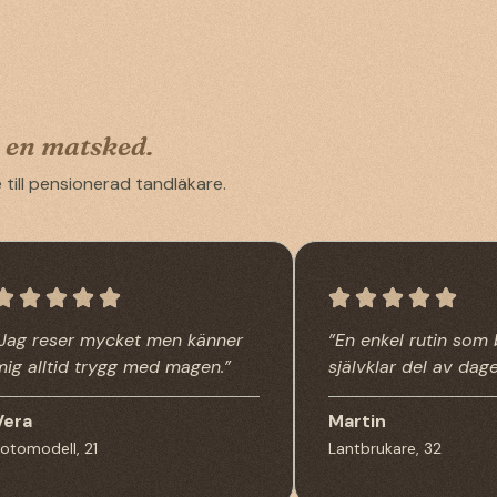
l en matsked.
re till pensionerad tandläkare.
”Jag reser mycket men känner
”En enkel rutin som b
mig alltid trygg med magen.”
självklar del av dage
Vera
Martin
Fotomodell, 21
Lantbrukare, 32