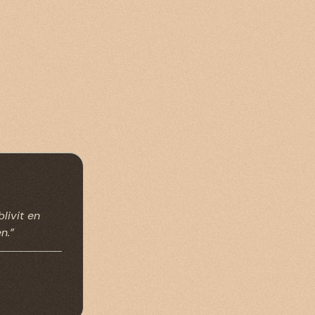
livit en
n.”