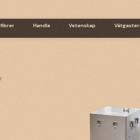
fibrer
Handla
Vetenskap
Vätgaster
l