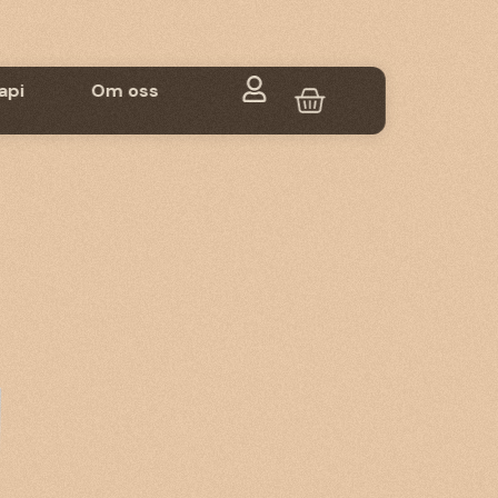
api
Om oss