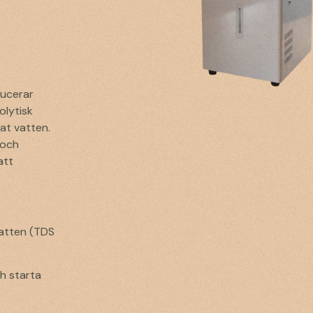
ucerar
olytisk
rat vatten.
 och
att
 vatten (TDS
h starta