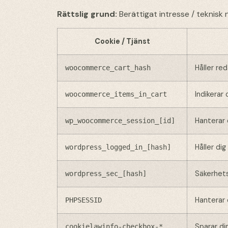
Rättslig grund:
Berättigat intresse / teknisk
Cookie / Tjänst
Håller red
woocommerce_cart_hash
Indikerar
woocommerce_items_in_cart
Hanterar 
wp_woocommerce_session_[id]
Håller di
wordpress_logged_in_[hash]
Säkerhet
wordpress_sec_[hash]
Hanterar 
PHPSESSID
Sparar di
cookielawinfo-checkbox-*