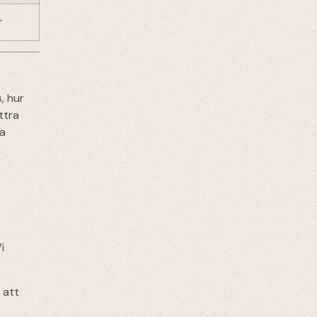
r
, hur
ttra
da
i
 att