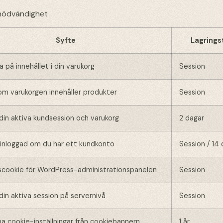
 nödvändighet
Syfte
Lagrings
a på innehållet i din varukorg
Session
 om varukorgen innehåller produkter
Session
din aktiva kundsession och varukorg
2 dagar
g inloggad om du har ett kundkonto
Session / 14
scookie för WordPress-administrationspanelen
Session
din aktiva session på servernivå
Session
na cookie-inställningar från cookiebannern
1 år