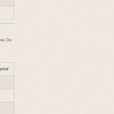
se. De
gstid