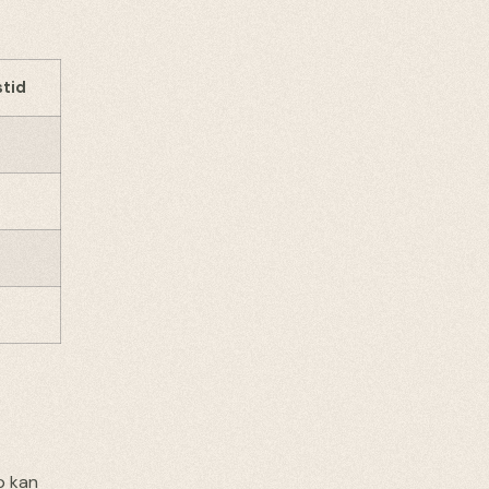
stid
p kan