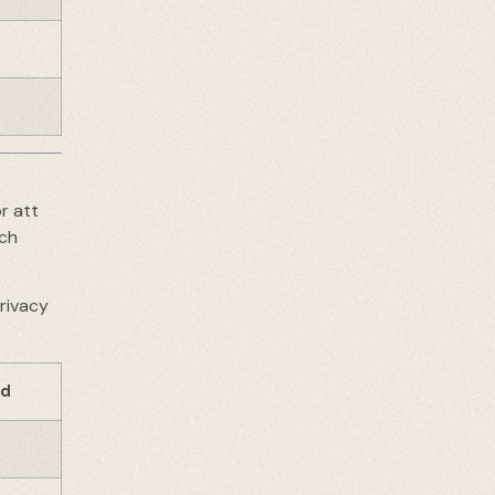
r att
och
Privacy
id