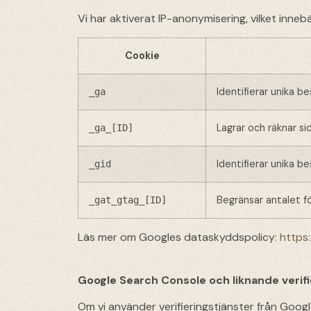
Vi har aktiverat IP-anonymisering, vilket inne
Cookie
Identifierar unika 
_ga
Lagrar och räknar si
_ga_[ID]
Identifierar unika b
_gid
Begränsar antalet fö
_gat_gtag_[ID]
Läs mer om Googles dataskyddspolicy:
https:
Google Search Console och liknande verif
Om vi använder verifieringstjänster från Goog