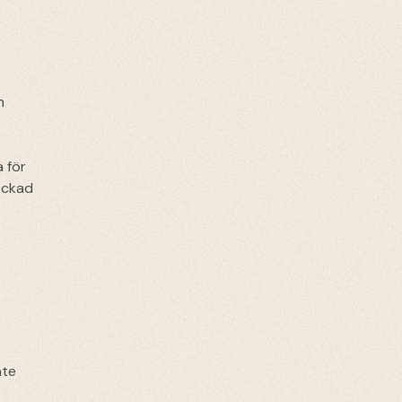
m
a för
bockad
nte