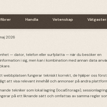
fibrer
Handla
Vetenskap
Vätgaster
 maj 2026
 enhet — dator, telefon eller surfplatta — när du besöker en
 information i sig, men kan i kombination med annan data anv
sökare.
 att webbplatsen fungerar tekniskt korrekt, de hjälper oss förs
igt att visa relevant innehåll och annonser på andra plattfor
nande tekniker som lokal lagring (localStorage), sessionlagrin
ungerar på ett liknande sätt och omfattas av samma regler so