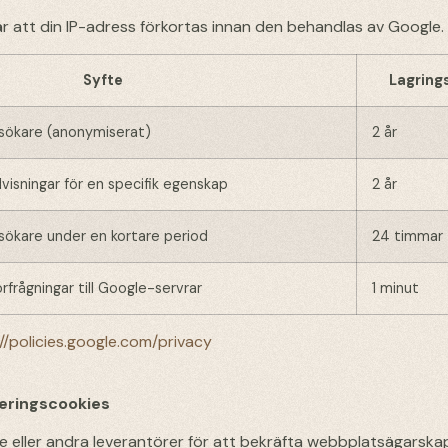
bär att din IP-adress förkortas innan den behandlas av Google.
Syfte
Lagring
besökare (anonymiserat)
2 år
dvisningar för en specifik egenskap
2 år
esökare under en kortare period
24 timmar
rfrågningar till Google-servrar
1 minut
//policies.google.com/privacy
ieringscookies
le eller andra leverantörer för att bekräfta webbplatsägarska