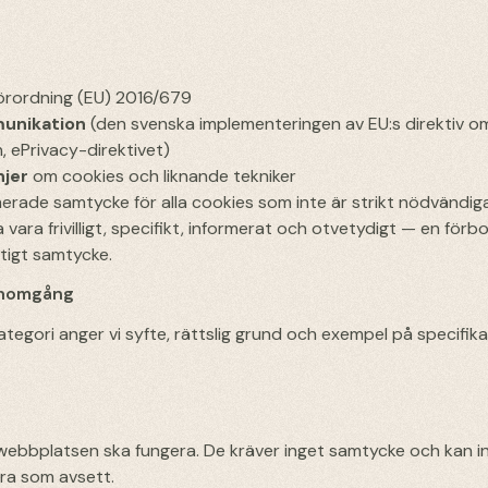
förordning (EU) 2016/679
munikation
(den svenska implementeringen av EU:s direktiv o
, ePrivacy-direktivet)
njer
om cookies och liknande tekniker
rmerade samtycke för alla cookies som inte är strikt nödvändig
ara frivilligt, specifikt, informerat och otvetydigt — en för
ltigt samtycke.
genomgång
 kategori anger vi syfte, rättslig grund och exempel på specifika
webbplatsen ska fungera. De kräver inget samtycke och kan i
ra som avsett.