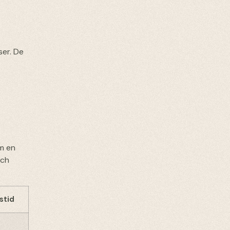
ser. De
m en
och
stid