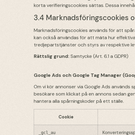
korta verifieringscookies sättas. Dessa innehål
3.4 Marknadsföringscookies o
Marknadsföringscookies används för att spåra
kan också användas för att mäta hur effektiv
tredjepartstjänster och styrs av respektive le
Rättslig grund:
Samtycke (Art. 6.1 a GDPR)
Google Ads och Google Tag Manager (Goo
Om vi kör annonser via Google Ads används sp
besökare som klickat på en annons sedan gen
hantera alla spårningskoder på ett ställe.
Cookie
Konverteringssp
_gcl_au