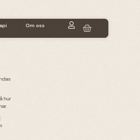
api
Om oss
ändas
tå hur
mar.
g
m