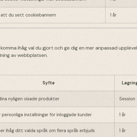
 att du sett cookiebannern
1 år
 komma ihåg val du gjort och ge dig en mer anpassad upplevel
dning av webbplatsen.
Syfte
Lagrin
dina nyligen visade produkter
Session
 personliga inställningar för inloggade kunder
1 år
 ihåg ditt valda språk om flera språk erbjuds
1 år