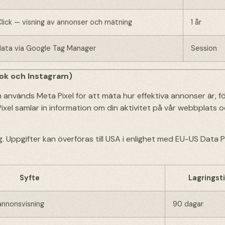
ick — visning av annonser och mätning
1 år
data via Google Tag Manager
Session
ook och Instagram)
 används Meta Pixel för att mäta hur effektiva annonser är, fö
xel samlar in information om din aktivitet på vår webbplats 
g. Uppgifter kan överföras till USA i enlighet med EU-US Data 
Syfte
Lagringst
 annonsvisning
90 dagar