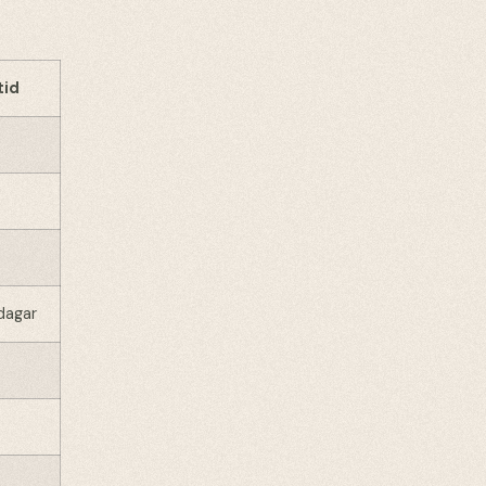
tid
 dagar