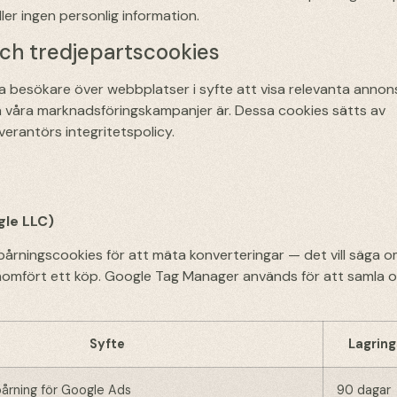
ler ingen personlig information.
ch tredjepartscookies
 besökare över webbplatser i syfte att visa relevanta annon
a våra marknadsföringskampanjer är. Dessa cookies sätts av
verantörs integritetspolicy.
gle LLC)
årningscookies för att mäta konverteringar — det vill säga o
omfört ett köp. Google Tag Manager används för att samla 
Syfte
Lagring
årning för Google Ads
90 dagar